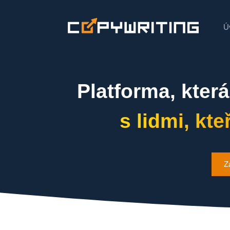
Ú
Platforma, kter
s lidmi, kte
Z