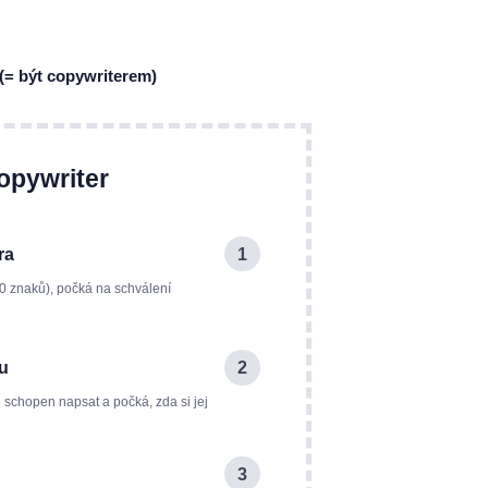
(= být copywriterem)
opywriter
ra
1
0 znaků), počká na schválení
ku
2
e schopen napsat a počká, zda si jej
3