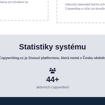
Teprve po schválení se
Odevzdá zadavateli text ke sch
Copywriting.cz účet, po dosaže
Statistiky systému
Copywriting.cz je živoucí platformou, která nemá v Česku obdob
44+
aktivních copywriterů