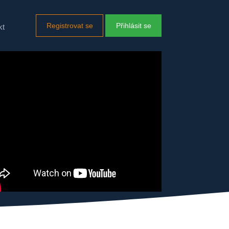
Registrovat se
Přihlásit se
kt