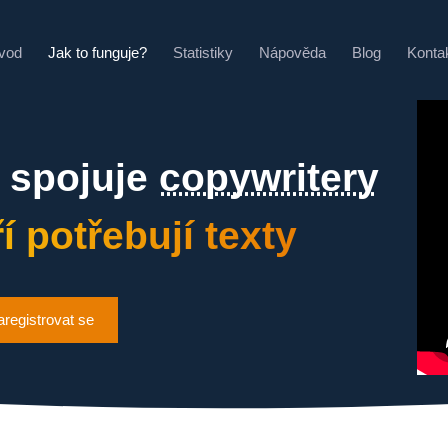
vod
Jak to funguje?
Statistiky
Nápověda
Blog
Konta
á spojuje
copywritery
ří potřebují texty
aregistrovat se