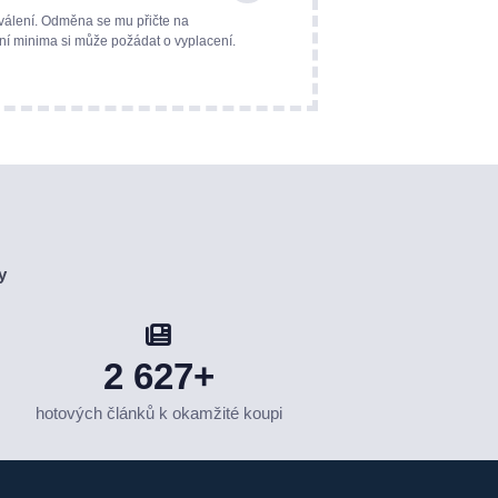
válení. Odměna se mu přičte na
ní minima si může požádat o vyplacení.
y
2 627+
hotových článků k okamžité koupi