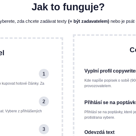
Jak to funguje?
 vyberete, zda chcete zadávat texty
(= být zadavatelem)
nebo je psát
C
el
Vyplní profil copywrite
1
Kde napíše popisek o sobě (90
o kupovat hotové články. Za
provozovatelem.
2
Přihlásí se na poptáv
at. Vybere z přihlášených
Přihlásí se na poptávky, které j
protistrana vybere.
3
Odevzdá text