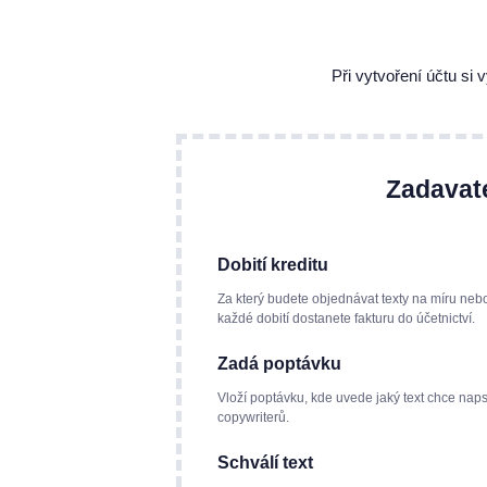
Při vytvoření účtu si
Zadavat
Dobití kreditu
Za který budete objednávat texty na míru neb
každé dobití dostanete fakturu do účetnictví.
Zadá poptávku
Vloží poptávku, kde uvede jaký text chce naps
copywriterů.
Schválí text