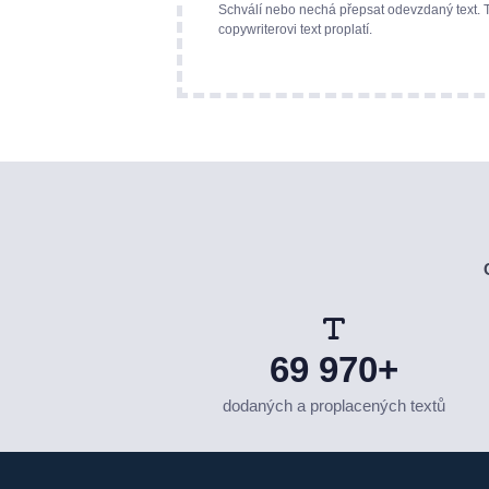
Schválí nebo nechá přepsat odevzdaný text. 
copywriterovi text proplatí.
69 970+
dodaných a proplacených textů