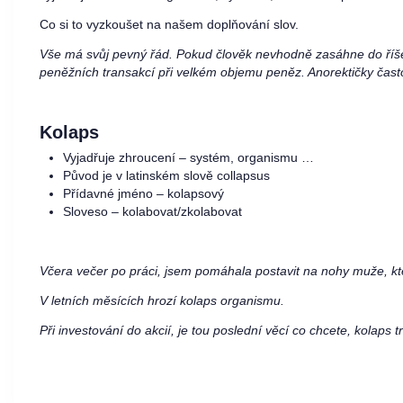
Co si to vyzkoušet na našem doplňování slov.
Vše má svůj pevný řád. Pokud člověk nevhodně zasáhne do říše 
peněžních transakcí při velkém objemu peněz. Anorektičky čast
Kolaps
Vyjadřuje zhroucení – systém, organismu …
Původ je v latinském slově collapsus
Přídavné jméno – kolapsový
Sloveso – kolabovat/zkolabovat
Včera večer po práci, jsem pomáhala postavit na nohy muže, kt
V letních měsících hrozí kolaps organismu.
Při investování do akcií, je tou poslední věcí co chcete, kolaps t