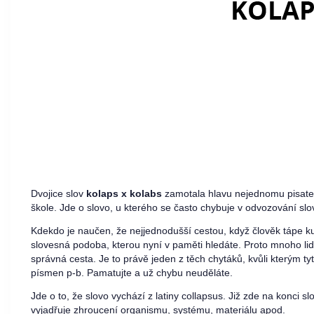
Dvojice slov
kolaps x kolabs
zamotala hlavu nejednomu pisateli
škole. Jde o slovo, u kterého se často chybuje v odvozování s
Kdekdo je naučen, že nejjednodušší cestou, když člověk tápe ku
slovesná podoba, kterou nyní v paměti hledáte. Proto mnoho lidí
správná cesta. Je to právě jeden z těch chytáků, kvůli kterým t
písmen p-b. Pamatujte a už chybu neuděláte.
Jde o to, že slovo vychází z latiny collapsus. Již zde na konci s
vyjadřuje zhroucení organismu, systému, materiálu apod.